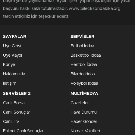
başka yerde yayınlanamaz. Aykırı işlem yapan kişi/kişiler için yasal
başvuru hakkı saklı tutulmaktadır. www.bileciksondakika.org
tercih ettiğiniz için teşekkür ederiz.
SAYFALAR
SERVİSLER
Üye Girişi
Futbol İddaa
Üye Kaydı
Basketbol İddaa
Künye
Hentbol İddaa
Hakkımızda
Bilardo İddaa
İletişim
Voleybol İddaa
SERVİSLER 2
MULTİMEDYA
Canlı Borsa
Gazeteler
Canlı Sonuçlar
Hava Durumu
Canlı TV
Haber Gönder
Futbol Canlı Sonuçlar
Namaz Vakitleri