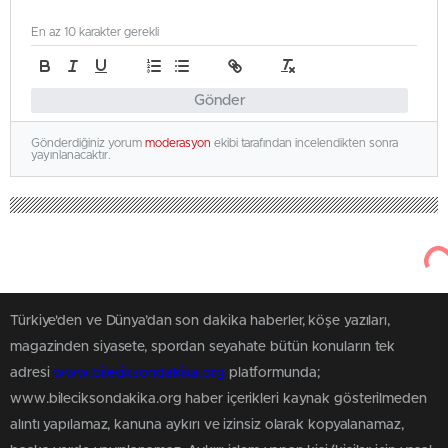
En az 10 karakter gerekli
Gönder
Gönderdiğiniz yorum
moderasyon
ekibi tarafından incelendikten sonra
yayınlanacaktır.
Türkiye'den ve Dünya’dan son dakika haberler, köşe yazıları,
magazinden siyasete, spordan seyahate bütün konuların tek
adresi
www.bileciksondakika.org
platformunda;
www.bileciksondakika.org haber içerikleri kaynak gösterilmeden
alıntı yapılamaz, kanuna aykırı ve izinsiz olarak kopyalanamaz,