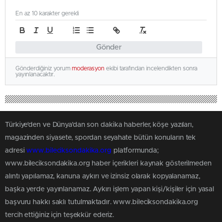
En az 10 karakter gerekli
Gönder
Gönderdiğiniz yorum
moderasyon
ekibi tarafından incelendikten sonra
yayınlanacaktır.
Türkiye'den ve Dünya’dan son dakika haberler, köşe yazıları,
magazinden siyasete, spordan seyahate bütün konuların tek
adresi
www.bileciksondakika.org
platformunda;
www.bileciksondakika.org haber içerikleri kaynak gösterilmeden
alıntı yapılamaz, kanuna aykırı ve izinsiz olarak kopyalanamaz,
başka yerde yayınlanamaz. Aykırı işlem yapan kişi/kişiler için yasal
başvuru hakkı saklı tutulmaktadır. www.bileciksondakika.org
tercih ettiğiniz için teşekkür ederiz.