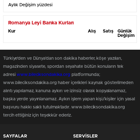
Aylık Değişim yüzdesi
Romanya Leyi Banka Kurları
Kur
Alış
Satış
Günlük
Değişim
Türkiye'den ve Dünya’dan son dakika haberler, köşe yazıları,
magazinden siyasete, spordan seyahate bütün konuların tek
adresi
www.bileciksondakika.org
platformunda;
www.bileciksondakika.org haber içerikleri kaynak gösterilmeden
alıntı yapılamaz, kanuna aykırı ve izinsiz olarak kopyalanamaz,
başka yerde yayınlanamaz. Aykırı işlem yapan kişi/kişiler için yasal
başvuru hakkı saklı tutulmaktadır. www.bileciksondakika.org
tercih ettiğiniz için teşekkür ederiz.
SAYFALAR
SERVİSLER