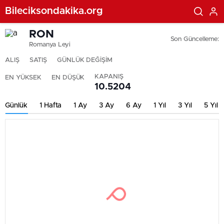
Bileciksondakika.org
RON
Son Güncelleme:
Romanya Leyi
ALIŞ
SATIŞ
GÜNLÜK DEĞİŞİM
KAPANIŞ
EN YÜKSEK
EN DÜŞÜK
10.5204
Günlük
1 Hafta
1 Ay
3 Ay
6 Ay
1 Yıl
3 Yıl
5 Yıl