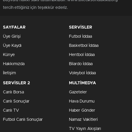
başvuru hakkı saklı tutulmaktadır. www.bileciksondakika.org
tercih ettiğiniz için teşekkür ederiz.
SAYFALAR
SERVİSLER
Üye Girişi
Futbol İddaa
Üye Kaydı
Basketbol İddaa
Künye
Hentbol İddaa
Hakkımızda
Bilardo İddaa
İletişim
Voleybol İddaa
SERVİSLER 2
MULTİMEDYA
Canlı Borsa
Gazeteler
Canlı Sonuçlar
Hava Durumu
Canlı TV
Haber Gönder
Futbol Canlı Sonuçlar
Namaz Vakitleri
TV Yayın Akışları