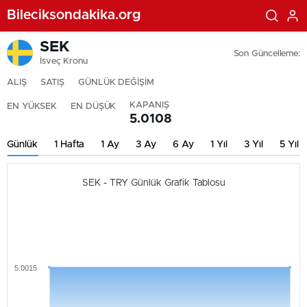
Bileciksondakika.org
SEK
Son Güncelleme:
İsveç Kronu
ALIŞ
SATIŞ
GÜNLÜK DEĞİŞİM
KAPANIŞ
EN YÜKSEK
EN DÜŞÜK
5.0108
Günlük
1 Hafta
1 Ay
3 Ay
6 Ay
1 Yıl
3 Yıl
5 Yıl
SEK - TRY Günlük Grafik Tablosu
5.0015