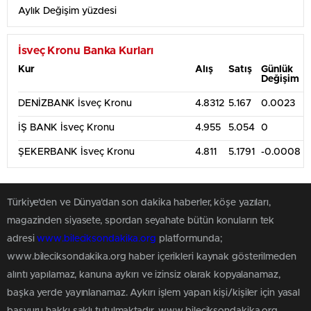
Aylık Değişim yüzdesi
İsveç Kronu Banka Kurları
Kur
Alış
Satış
Günlük
Değişim
DENİZBANK İsveç Kronu
4.8312
5.167
0.0023
İŞ BANK İsveç Kronu
4.955
5.054
0
ŞEKERBANK İsveç Kronu
4.811
5.1791
-0.0008
Türkiye'den ve Dünya’dan son dakika haberler, köşe yazıları,
magazinden siyasete, spordan seyahate bütün konuların tek
adresi
www.bileciksondakika.org
platformunda;
www.bileciksondakika.org haber içerikleri kaynak gösterilmeden
alıntı yapılamaz, kanuna aykırı ve izinsiz olarak kopyalanamaz,
başka yerde yayınlanamaz. Aykırı işlem yapan kişi/kişiler için yasal