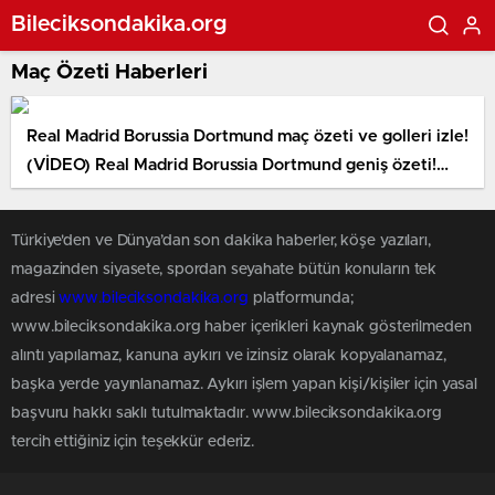
Bileciksondakika.org
Maç Özeti Haberleri
Real Madrid Borussia Dortmund maç özeti ve golleri izle!
(VİDEO) Real Madrid Borussia Dortmund geniş özeti!
Golleri kim attı, maç kaç kaç bitti?
Türkiye'den ve Dünya’dan son dakika haberler, köşe yazıları,
magazinden siyasete, spordan seyahate bütün konuların tek
adresi
www.bileciksondakika.org
platformunda;
www.bileciksondakika.org haber içerikleri kaynak gösterilmeden
alıntı yapılamaz, kanuna aykırı ve izinsiz olarak kopyalanamaz,
başka yerde yayınlanamaz. Aykırı işlem yapan kişi/kişiler için yasal
başvuru hakkı saklı tutulmaktadır. www.bileciksondakika.org
tercih ettiğiniz için teşekkür ederiz.