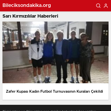
Bileciksondakika.org
Sarı Kırmızılılar Haberleri
Zafer Kupası Kadın Futbol Turnuvasının Kuraları Çekildi