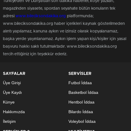
Türkiye'den ve Dünya’dan son dakika haberler, köşe yazıları,
magazinden siyasete, spordan seyahate bütün konuların tek
adresi
www.bileciksondakika.org
platformunda;
www.bileciksondakika.org haber içerikleri kaynak gösterilmeden
alıntı yapılamaz, kanuna aykırı ve izinsiz olarak kopyalanamaz,
başka yerde yayınlanamaz. Aykırı işlem yapan kişi/kişiler için yasal
başvuru hakkı saklı tutulmaktadır. www.bileciksondakika.org
tercih ettiğiniz için teşekkür ederiz.
SAYFALAR
SERVİSLER
Üye Girişi
Futbol İddaa
Üye Kaydı
Basketbol İddaa
Künye
Hentbol İddaa
Hakkımızda
Bilardo İddaa
İletişim
Voleybol İddaa