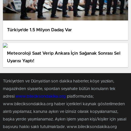
Türkiye’de 1.5 Milyon Dadaş Var
Meteoroloji Saat Verip Ankara İçin Sağanak Sonrası Sel
Uyarısı Yaptı!
Türkiye'den ve Dünya’dan son dakika haberler, köşe yazıları,
magazinden siyasete, spordan seyahate bütün konuların tek
adresi
www.bileciksondakika.org
platformunda;
www.bileciksondakika.org haber içerikleri kaynak gösterilmeden
alıntı yapılamaz, kanuna aykırı ve izinsiz olarak kopyalanamaz,
başka yerde yayınlanamaz. Aykırı işlem yapan kişi/kişiler için yasal
başvuru hakkı saklı tutulmaktadır. www.bileciksondakika.org