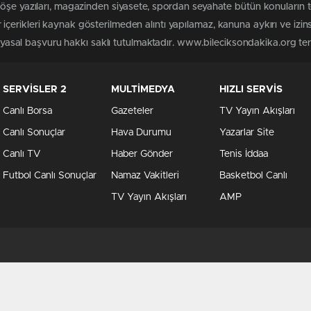
köşe yazıları, magazinden siyasete, spordan seyahate bütün konuların 
çerikleri kaynak gösterilmeden alıntı yapılamaz, kanuna aykırı ve izi
n yasal başvuru hakkı saklı tutulmaktadır. www.bileciksondakika.org terci
SERVİSLER 2
MULTİMEDYA
HIZLI SERVİS
Canlı Borsa
Gazeteler
TV Yayın Akışları
Canlı Sonuçlar
Hava Durumu
Yazarlar Site
Canlı TV
Haber Gönder
Tenis İddaa
Futbol Canlı Sonuçlar
Namaz Vakitleri
Basketbol Canlı
TV Yayın Akışları
AMP