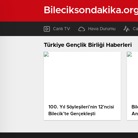
Bileciksondakika.or
Canlı TV
Hava Durumu
Ca
Türkiye Gençlik Birliği Haberleri
100. Yıl Söyleşileri’nin 12’ncisi
Bi
Bilecik’te Gerçekleşti
Anı