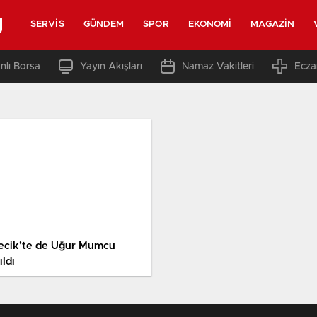
g
SERVIS
GÜNDEM
SPOR
EKONOMI
MAGAZIN
nlı Borsa
Yayın Akışları
Namaz Vakitleri
Ecza
lecik’te de Uğur Mumcu
ldı