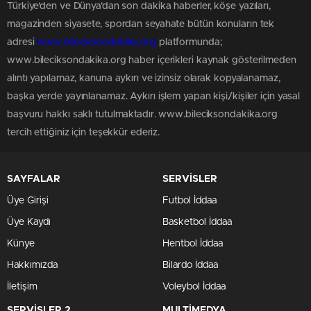
Türkiye'den ve Dünya’dan son dakika haberler, köşe yazıları,
magazinden siyasete, spordan seyahate bütün konuların tek
adresi
www.bileciksondakika.org
platformunda;
www.bileciksondakika.org haber içerikleri kaynak gösterilmeden
alıntı yapılamaz, kanuna aykırı ve izinsiz olarak kopyalanamaz,
başka yerde yayınlanamaz. Aykırı işlem yapan kişi/kişiler için yasal
başvuru hakkı saklı tutulmaktadır. www.bileciksondakika.org
tercih ettiğiniz için teşekkür ederiz.
SAYFALAR
SERVİSLER
Üye Girişi
Futbol İddaa
Üye Kaydı
Basketbol İddaa
Künye
Hentbol İddaa
Hakkımızda
Bilardo İddaa
İletişim
Voleybol İddaa
SERVİSLER 2
MULTİMEDYA