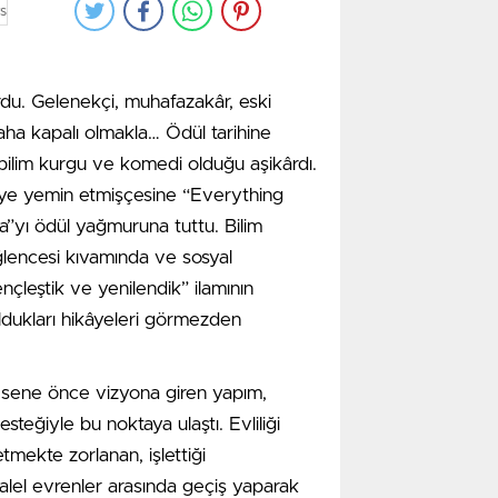
s
yararlı bireyler olun.
 Bizim size çok ihtiyacımız var. Bunun
rdu. Gelenekçi, muhafazakâr, eski
 dürüst insanlar olmaya gayret gösterin.
zaha kapalı olmakla… Ödül tarihine
Unutmayın!
 bilim kurgu ve komedi olduğu aşikârdı.
eye yemin etmişçesine “Everything
yı ödül yağmuruna tuttu. Bilim
lencesi kıvamında ve sosyal
çleştik ve yenilendik” ilamının
ldukları hikâyeleri görmezden
 sene önce vizyona giren yapım,
teğiyle bu noktaya ulaştı. Evliliği
tmekte zorlanan, işlettiği
alel evrenler arasında geçiş yaparak