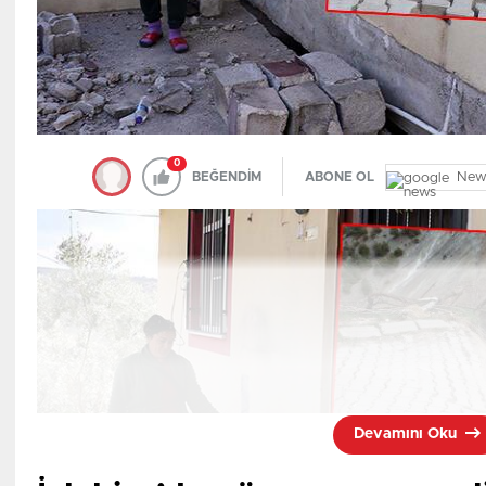
hayatını kaybettiği belirlendi.
Talihsiz genç kızın cansız bedeni, Siirt Eğitim ve Araştı
Jandarma olayla ilgili inceleme başlattı.
0
New
BEĞENDİM
ABONE OL
Devamını Oku