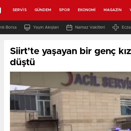
g
SERVIS
GÜNDEM
SPOR
EKONOMI
MAGAZIN
nlı Borsa
Yayın Akışları
Namaz Vakitleri
Ecza
Siirt’te yaşayan bir genç kı
düştü