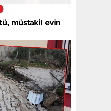
tü, müstakil evin
 birlikte Botan Vadisi Seyir Terası’na
ayalıklardan düştü.
kiplerine bildirdi.
di. Kayalıklardan düşen Yıldız’ın