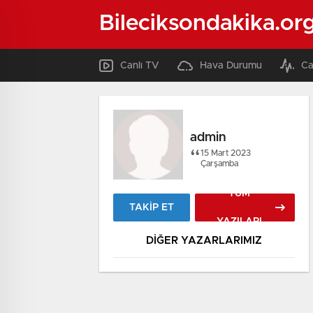
Bileciksondakika.or
Canlı TV
Hava Durumu
Ca
admin
15 Mart 2023
Çarşamba
TÜM
TAKİP ET
YAZILARI
DİĞER YAZARLARIMIZ