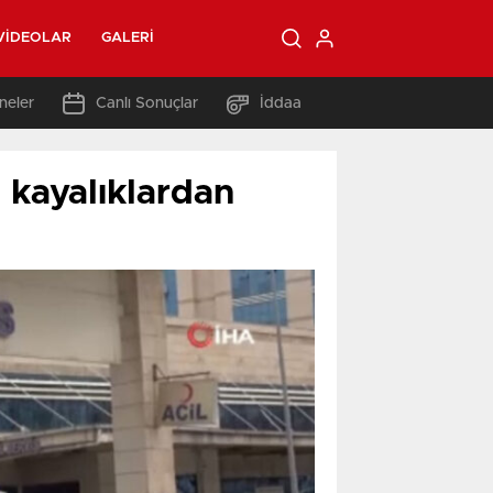
VIDEOLAR
GALERI
neler
Canlı Sonuçlar
İddaa
z kayalıklardan