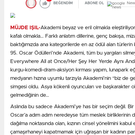
Okuyanları duygulandıran notta ise şu ifadeler yer aldı:
New
BEĞENDİM
ABONE OL
Çocuklar; Derslerinize çok çalışıp vatanımıza, milletimize 
Öğretmenlerinizin sözünü iyi dinleyin. Onları örnek alın.
MÜJDE IŞIL-
Akademi beyaz ve eril olmakla eleştiriliyo
farkındalığı ile ahlaklı, çalışkan, iyi kalpli, yardımsever,
kafalı olmakla… Farklı anlatım dillerine, genç bakışa, mi
Ne zaman ihtiyacınız olursa biz hep sizin yanınızdayız. 
baktığımızda ana kategorilerde en az ödül alan türlerin
95. Oscar Ödülleri’nde Akademi, tüm bu yargıları silm
Everywhere All at Once/Her Şey Her Yerde Aynı Anda”
kurgu-komedi-dram-aksiyon kırması yapım, lunapark eğ
medyanın hızına uyumlu tarzıyla Akademi’nin “biz de gen
simgesi oldu. Asya kökenli oyuncuları ve başkarakter o
gelmediğinin de…
Aslında bu sadece Akademi’ye has bir seçim değil. Bir
Oscar’a adım adım neredeyse tüm meslek birliklerinin des
dağılma noktasında olan, kızının cinsel yönelimini kabul e
çamaşırhaneyi kapatmamak için uğraşan bir kadının par