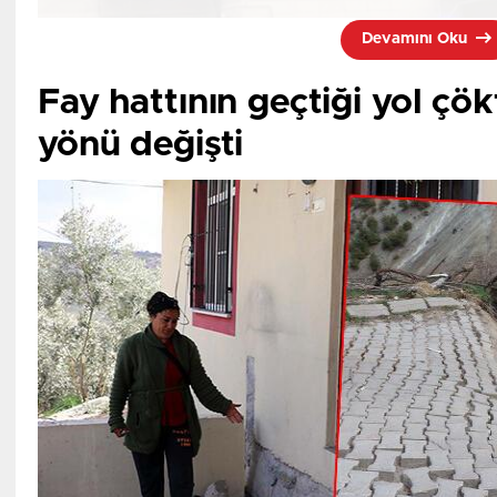
Devamını Oku
Fay hattının geçtiği yol çök
yönü değişti
Siirt’te yaşayan 27 yaşındaki Kader Yıldız, arkadaşlarıyla
gitti.
Burada fotoğraf çekilen Yıldız, dengesini kaybederek k
Yıldız’ın düştüğünü gören arkadaşları, durumu 112 sağlık e
Hayatını kaybetti
İhbar üzerine olay yerine sağlık ve jandarma ekipleri gel