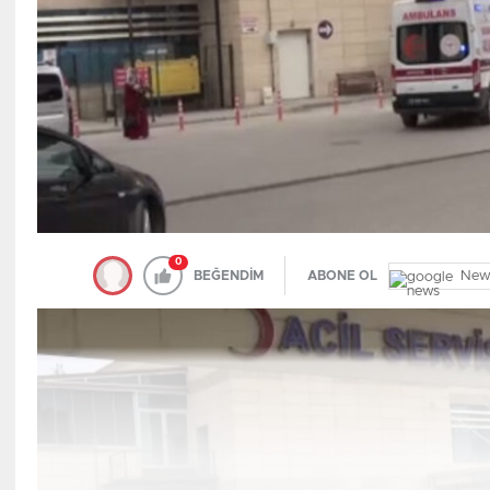
0
New
BEĞENDİM
ABONE OL