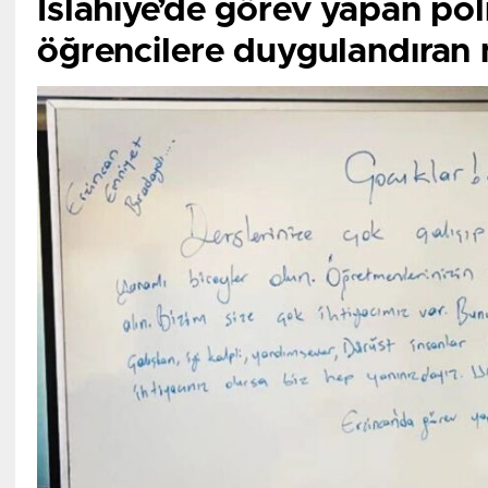
İslahiye’de görev yapan pol
öğrencilere duygulandıran 
Kentte 6 Şubat’ta meydana gelen 7.7 ve 7.6 büyüklüğü
Dulkadiroğlu ilçesi Çiğli Mahallesi’nden geçtiği belirlend
kısmı çökerken, Hatice Renkliöz’e ait müstakil evin ise
boşluklar meydana geldi.
Depremde yaşadıklarını anlatan Hatice Renkliöz, “Depr
‘deprem’ diyemem. Çok kötüydü. Elektrikler gitti. Biz 
taşınmıştık. Yaşadığımız evin enkazından çıktık. Kapılar,
Sonrasında buraya geldik. Burada 30 kaybımız var. Köy
benim evimden geçmiş. Kayınım ve kaynanam diğer tara
dengemizi kaybettirdi, kendimizi kenara bıraktık. Büyük bi