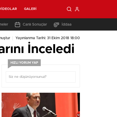
VIDEOLAR
GALERI
neler
Canlı Sonuçlar
İddaa
muştur
Yayınlanma Tarihi: 31 Ekim 2018 18:00
rını İnceledi
HIZLI YORUM YAP