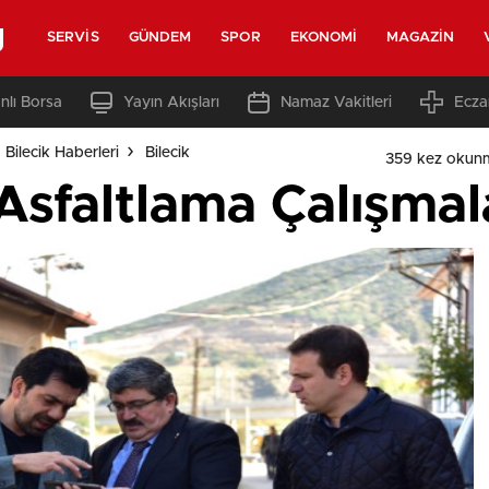
g
SERVIS
GÜNDEM
SPOR
EKONOMI
MAGAZIN
nlı Borsa
Yayın Akışları
Namaz Vakitleri
Ecza
 Bilecik Haberleri
Bilecik
359 kez okun
sfaltlama Çalışmala