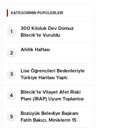
KATEGORİNİN POPÜLERLERİ
300 Kiloluk Dev Domuz
1
Bilecik’te Vuruldu
Ahilik Haftası
2
Lise Öğrencileri Bedenleriyle
3
Türkiye Haritası Yaptı
Bilecik’te Vilayet Afet Riski
4
Planı (İRAP) Uyum Toplantısı
Yapıldı
Bozüyük Belediye Başkanı
5
Fatih Bakıcı, Miniklerin 15
Temmuz Programına Katıldı