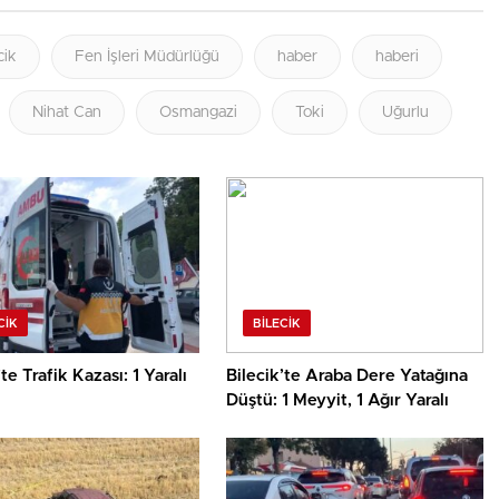
cik
Fen İşleri Müdürlüğü
haber
haberi
Nihat Can
Osmangazi
Toki
Uğurlu
CIK
BILECIK
’te Trafik Kazası: 1 Yaralı
Bilecik’te Araba Dere Yatağına
Düştü: 1 Meyyit, 1 Ağır Yaralı