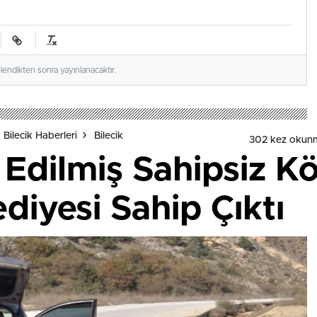
elendikten sonra yayınlanacaktır.
 Bilecik Haberleri
Bilecik
302 kez okun
Edilmiş Sahipsiz K
diyesi Sahip Çıktı