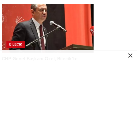
BILECIK
CHP Genel Başkanı Özel, Bilecik’te
konuştu Açıklaması
BILECIK
Bilecik’te Trafik Kazası: 1 Yaralı