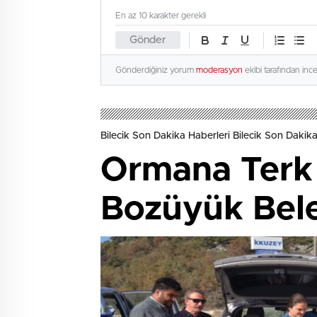
En az 10 karakter gerekli
Gönder
Gönderdiğiniz yorum
moderasyon
ekibi tarafından inc
Bilecik Son Dakika Haberleri Bilecik Son Dakika
Ormana Terk 
Bozüyük Bele