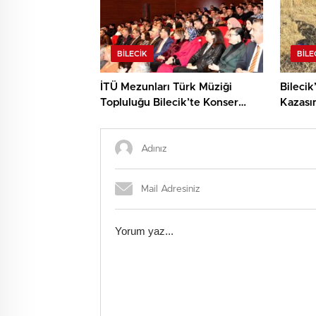
BILECIK
BILE
İTÜ Mezunları Türk Müziği
Bilecik
Topluluğu Bilecik’te Konser
Kazası
Verdi