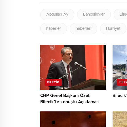
Abdullah Ay
Bahçelievler
Bile
haberler
haberleri
Hürriyet
BILECIK
BILE
CHP Genel Başkanı Özel,
Bilecik
Bilecik’te konuştu Açıklaması