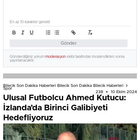
En az 10 karakter gerekli
Gönder
Gönderdiğiniz yorum
moderasyon
ekibi tarafından incelendikten sonra
yayınlanacaktır.
Bilecik Son Dakika Haberleri Bilecik Son Dakika Bilecik Haberleri
Spor
238
10 Ekim 2024
Ulusal Futbolcu Ahmed Kutucu:
İzlanda’da Birinci Galibiyeti
Hedefliyoruz