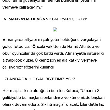
oldu. Bana güveniyorlar. Ben de burada en yeterlimi
vermeye çalışacağım.”
‘ALMANYA’DA OLAĞAN Kİ ALTYAPI ÇOK İYİ’
Almanya’da altyapının çok yeterli olduğunu vurgulayan
golcü futbolcu, “Önceki vakitten da Hamit Altıntop ve
öbür oyuncular da çok katkı verdi. Almanya’da natürel ki
altyapı çok güzel. Ülkemiz için en âlâ katkıyı vermeye
çalışıyoruz” sözlerini kullandı.
‘İZLANDA’DA HİÇ GALİBİYETİMİZ YOK’
Her maçın sıkıntı olduğunu belirten Kutucu, “Umarım 2
galibiyetle bu maçları sonlandırırız ve kümemizde başkan
olarak devam ederiz. Sıkıntı maçlar olacak. İzlanda’da hiç