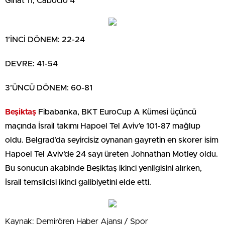
Ginat 11, Caboclo 4
1’İNCİ DÖNEM: 22-24
DEVRE: 41-54
3’ÜNCÜ DÖNEM: 60-81
Beşiktaş
Fibabanka, BKT EuroCup A Kümesi üçüncü
maçında İsrail takımı Hapoel Tel Aviv’e 101-87 mağlup
oldu. Belgrad’da seyircisiz oynanan gayretin en skorer isim
Hapoel Tel Aviv’de 24 sayı üreten Johnathan Motley oldu.
Bu sonucun akabinde Beşiktaş ikinci yenilgisini alırken,
İsrail temsilcisi ikinci galibiyetini elde etti.
Kaynak: Demirören Haber Ajansı / Spor