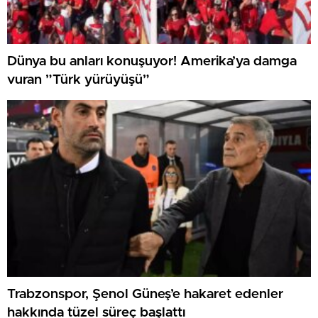
Dünya bu anları konuşuyor! Amerika’ya damga
vuran ”Türk yürüyüşü”
Trabzonspor, Şenol Güneş’e hakaret edenler
hakkında tüzel süreç başlattı