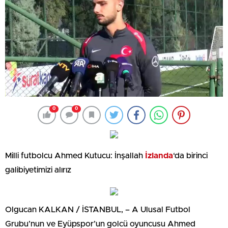
0
0
Milli futbolcu Ahmed Kutucu: İnşallah
İzlanda
‘da birinci
galibiyetimizi alırız
Olgucan KALKAN / İSTANBUL, – A Ulusal Futbol
Grubu’nun ve Eyüpspor’un golcü oyuncusu Ahmed