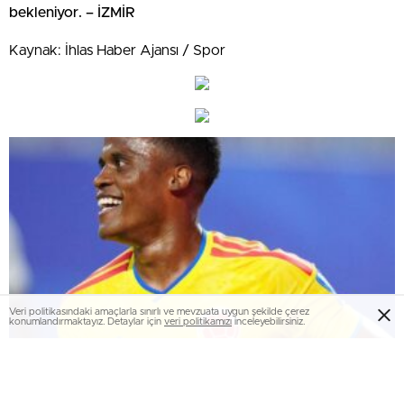
bekleniyor. – İZMİR
Kaynak: İhlas Haber Ajansı / Spor
Veri politikasındaki amaçlarla sınırlı ve mevzuata uygun şekilde çerez
konumlandırmaktayız. Detaylar için
veri politikamızı
inceleyebilirsiniz.
Kolombiya tek golle kupadaki yoluna ”devam”