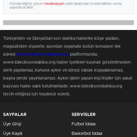
Gönderdiğiniz yorum
moderasyon
ekibi tarafından incelendikten sonra
yayınlanacaktır.
Türkiye'den ve Dünya’dan son dakika haberler, köşe yazıları,
magazinden siyasete, spordan seyahate bütün konuların tek
adresi
www.bileciksondakika.org
platformunda;
www.bileciksondakika.org haber içerikleri kaynak gösterilmeden
alıntı yapılamaz, kanuna aykırı ve izinsiz olarak kopyalanamaz,
başka yerde yayınlanamaz. Aykırı işlem yapan kişi/kişiler için yasal
başvuru hakkı saklı tutulmaktadır. www.bileciksondakika.org
tercih ettiğiniz için teşekkür ederiz.
SAYFALAR
SERVİSLER
Üye Girişi
Futbol İddaa
Üye Kaydı
Basketbol İddaa