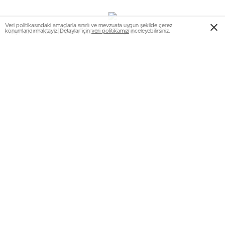
Veri politikasındaki amaçlarla sınırlı ve mevzuata uygun şekilde çerez
Kaynak: İhlas Haber Ajansı / 3.Sayfa
konumlandırmaktayız. Detaylar için
veri politikamızı
inceleyebilirsiniz.
CHP Genel Başkanı Özel, Bilecik’te konuştu