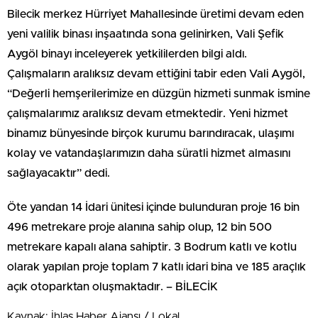
Bilecik merkez Hürriyet Mahallesinde üretimi devam eden
yeni valilik binası inşaatında sona gelinirken, Vali Şefik
Aygöl binayı inceleyerek yetkililerden bilgi aldı.
Çalışmaların aralıksız devam ettiğini tabir eden Vali Aygöl,
“Değerli hemşerilerimize en düzgün hizmeti sunmak ismine
çalışmalarımız aralıksız devam etmektedir. Yeni hizmet
binamız bünyesinde birçok kurumu barındıracak, ulaşımı
kolay ve vatandaşlarımızın daha süratli hizmet almasını
sağlayacaktır” dedi.
Öte yandan 14 İdari ünitesi içinde bulunduran proje 16 bin
496 metrekare proje alanına sahip olup, 12 bin 500
metrekare kapalı alana sahiptir. 3 Bodrum katlı ve kotlu
olarak yapılan proje toplam 7 katlı idari bina ve 185 araçlık
açık otoparktan oluşmaktadır. – BİLECİK
Kaynak: İhlas Haber Ajansı / Lokal