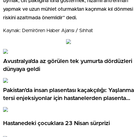
uymak, cilt paklığına itina göstermek, nizamlı antrenman
yapmak ve uzun mühlet oturmaktan kaçınmak kıl dönmesi
riskini azaltmada önemlidir” dedi.
Kaynak: Demirören Haber Ajansı / Sıhhat
Avustralya’da az görülen tek yumurta dördüzleri
dünyaya geldi
Pakistan’da insan plasentası kaçakçılığı: Yaşlanma
tersi enjeksiyonlar için hastanelerden plasenta
çalan şebekeye soruşturma
Hastanedeki çocuklara 23 Nisan sürprizi