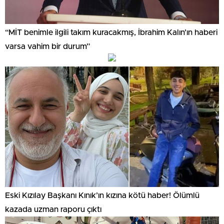
“MİT benimle ilgili takım kuracakmış, İbrahim Kalın’ın haberi
varsa vahim bir durum”
Eski Kızılay Başkanı Kınık’ın kızına kötü haber! Ölümlü
kazada uzman raporu çıktı