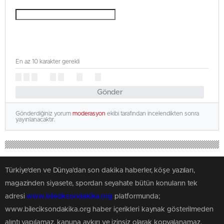
En az 10 karakter gerekli
Gönder
Gönderdiğiniz yorum
moderasyon
ekibi tarafından incelendikten sonra
yayınlanacaktır.
Türkiye'den ve Dünya’dan son dakika haberler, köşe yazıları,
magazinden siyasete, spordan seyahate bütün konuların tek
adresi
www.bileciksondakika.org
platformunda;
www.bileciksondakika.org haber içerikleri kaynak gösterilmeden
alıntı yapılamaz, kanuna aykırı ve izinsiz olarak kopyalanamaz,