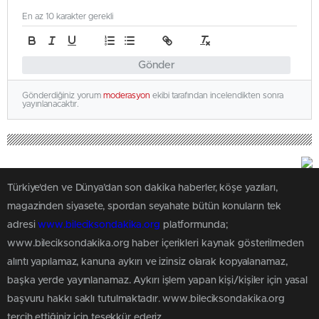
En az 10 karakter gerekli
Gönder
Gönderdiğiniz yorum
moderasyon
ekibi tarafından incelendikten sonra
yayınlanacaktır.
Türkiye'den ve Dünya’dan son dakika haberler, köşe yazıları,
magazinden siyasete, spordan seyahate bütün konuların tek
adresi
www.bileciksondakika.org
platformunda;
www.bileciksondakika.org haber içerikleri kaynak gösterilmeden
alıntı yapılamaz, kanuna aykırı ve izinsiz olarak kopyalanamaz,
başka yerde yayınlanamaz. Aykırı işlem yapan kişi/kişiler için yasal
başvuru hakkı saklı tutulmaktadır. www.bileciksondakika.org
tercih ettiğiniz için teşekkür ederiz.