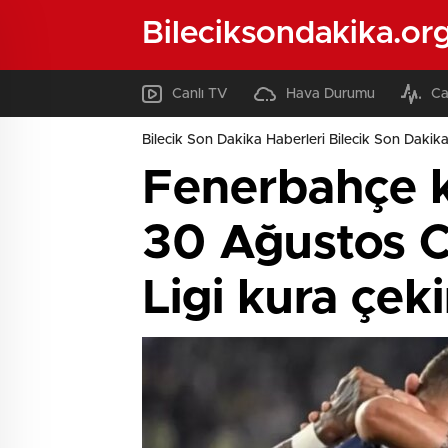
Bileciksondakika.or
Canlı TV
Hava Durumu
Ca
Bilecik Son Dakika Haberleri Bilecik Son Dakika
Fenerbahçe ku
30 Ağustos 
Ligi kura çek