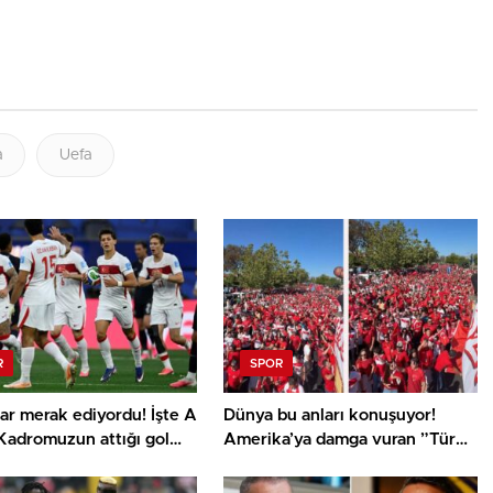
a
Uefa
R
SPOR
ar merak ediyordu! İşte A
Dünya bu anları konuşuyor!
Kadromuzun attığı gol
Amerika’ya damga vuran ”Türk
 çalan müzik
yürüyüşü”