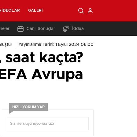
VIDEOLAR
GALERI
neler
Canlı Sonuçlar
İddaa
muştur
Yayınlanma Tarihi: 1 Eylül 2024 06:00
 saat kaçta?
UEFA Avrupa
HIZLI YORUM YAP