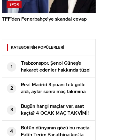
SPOR
TFF’den Fenerbahçe’ye skandal cevap
KATEGORİNİN POPÜLERLERİ
Trabzonspor, Şenol Güneş’e
1
hakaret edenler hakkında tüzel
süreç başlattı
Real Madrid 3 puanı tek golle
2
aldı, aylar sonra maç takımına
giren Arda tekrar talih
bulamadı
Bugün hangi maçlar var, saat
3
kaçta? 4 OCAK MAÇ TAKVİMİ!
Bu akşam maç var mı?
Bütün dünyanın gözü bu maçta!
4
Fatih Terim Panathinaikos’ta