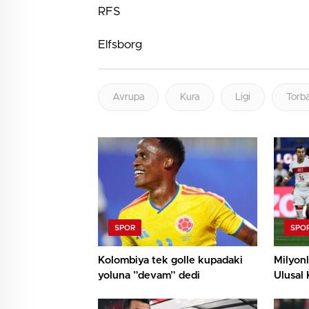
RFS
Elfsborg
Avrupa
Kura
Ligi
Torb
SPOR
SPO
Kolombiya tek golle kupadaki
Milyonl
yoluna ”devam” dedi
Ulusal 
sonrası