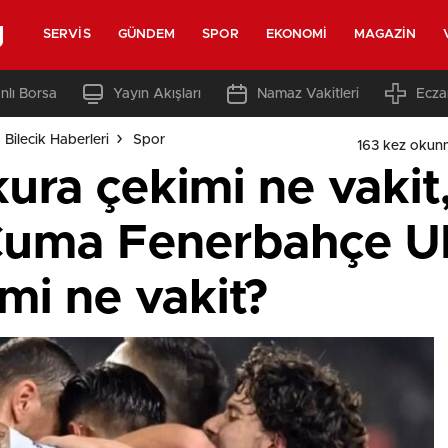
g
SERVIS
GÜNDEM
SPOR
EKONOMI
MAGAZIN
nlı Borsa
Yayın Akışları
Namaz Vakitleri
Ecza
 Bilecik Haberleri
Spor
163 kez okun
ra çekimi ne vakit,
Cuma Fenerbahçe 
imi ne vakit?