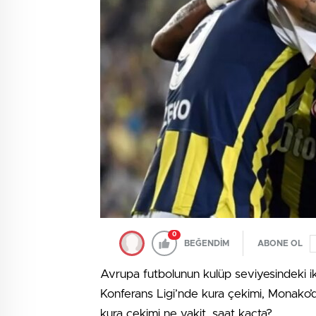
0
BEĞENDİM
ABONE OL
Avrupa futbolunun kulüp seviyesindeki i
Konferans Ligi’nde kura çekimi, Monako’
kura çekimi ne vakit, saat kaçta?