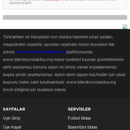
yayınlanacaktır.
Türkiye'den ve Dünya’dan son dakika haberler, köşe yazıları,
magazinden siyasete, spordan seyahate bütün konuların tek
adresi
www.bileciksondakika.org
platformunda;
www.bileciksondakika.org haber içerikleri kaynak gösterilmeden
alıntı yapılamaz, kanuna aykırı ve izinsiz olarak kopyalanamaz,
başka yerde yayınlanamaz. Aykırı işlem yapan kişi/kişiler için yasal
başvuru hakkı saklı tutulmaktadır. www.bileciksondakika.org
tercih ettiğiniz için teşekkür ederiz.
SAYFALAR
SERVİSLER
Üye Girişi
Futbol İddaa
Üye Kaydı
Basketbol İddaa