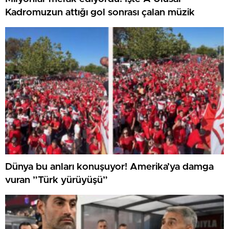
Kadromuzun attığı gol sonrası çalan müzik
Dünya bu anları konuşuyor! Amerika’ya damga
vuran ”Türk yürüyüşü”