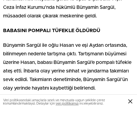
Ceza İnfaz Kurumu’nda hükümlü Bünyamin Sargül,
müsaadeli olarak çıkarak meskenine geldi.
BABASINI POMPALI TÜFEKLE ÖLDÜRDÜ
Bünyamin Sargül ile oğlu Hasan ve eşi Aydan ortasında,
bilinmeyen nedenle tartışma çıktı. Tartışmanın büyümesi
üzerine Hasan, babası Bünyamin Sargül’e pompalı tüfekle
ateş etti. İhbarla olay yerine sıhhat ve jandarma takımları
sevk edildi. Takımların denetiminde, Bünyamin Sargül’ün
olay yerinde hayatını kaybettiği belirlendi.
Veri politikasındaki amaçlarla sınırlı ve mevzuata uygun şekilde çerez
ANNE VE OĞUL TUTUKLANDI
konumlandırmaktayız. Detaylar için
veri politikamızı
inceleyebilirsiniz.
Bünyamin Sargül’ün cenazesi, İsimli Tıp Kurumu’nda
yapılan otopsi süreçlerinin akabinde kırsal Pınarkaya