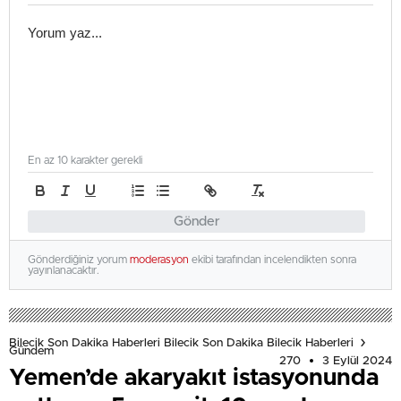
En az 10 karakter gerekli
Gönder
Gönderdiğiniz yorum
moderasyon
ekibi tarafından incelendikten sonra
yayınlanacaktır.
Bilecik Son Dakika Haberleri Bilecik Son Dakika Bilecik Haberleri
Gündem
270
3 Eylül 2024
Yemen’de akaryakıt istasyonunda