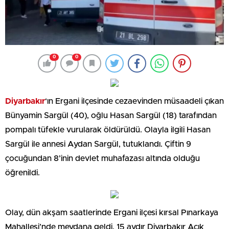
0
0
Diyarbakır
‘ın Ergani ilçesinde cezaevinden müsaadeli çıkan
Bünyamin Sargül (40), oğlu Hasan Sargül (18) tarafından
pompalı tüfekle vurularak öldürüldü. Olayla ilgili Hasan
Sargül ile annesi Aydan Sargül, tutuklandı. Çiftin 9
çocuğundan 8’inin devlet muhafazası altında olduğu
öğrenildi.
Olay, dün akşam saatlerinde Ergani ilçesi kırsal Pınarkaya
Mahallesi’nde meydana geldi. 15 aydır Diyarbakır Açık