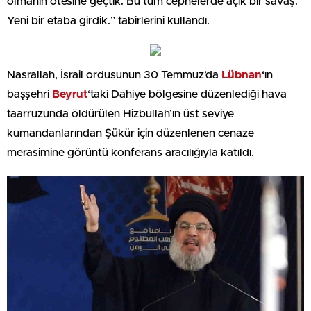
olmanın ötesine geçtik. Bu tüm cephelerde açık bir savaş.
Yeni bir etaba girdik.” tabirlerini kullandı.
Nasrallah, İsrail ordusunun 30 Temmuz’da
Lübnan
‘ın
başşehri
Beyrut
‘taki Dahiye bölgesine düzenlediği hava
taarruzunda öldürülen Hizbullah’ın üst seviye
kumandanlarından Şükür için düzenlenen cenaze
merasimine görüntü konferans aracılığıyla katıldı.