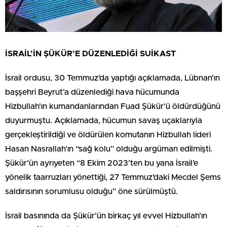
İSRAİL’İN ŞÜKÜR’E DÜZENLEDİĞİ SUİKAST
İsrail ordusu, 30 Temmuz’da yaptığı açıklamada, Lübnan’ın
başşehri Beyrut’a düzenlediği hava hücumunda
Hizbullah’ın kumandanlarından Fuad Şükür’ü öldürdüğünü
duyurmuştu. Açıklamada, hücumun savaş uçaklarıyla
gerçekleştirildiği ve öldürülen komutanın Hizbullah lideri
Hasan Nasrallah’ın “sağ kolu” olduğu argüman edilmişti.
Şükür’ün ayrıyeten “8 Ekim 2023’ten bu yana İsrail’e
yönelik taarruzları yönettiği, 27 Temmuz’daki Mecdel Şems
saldırısının sorumlusu olduğu” öne sürülmüştü.
İsrail basınında da Şükür’ün birkaç yıl evvel Hizbullah’ın