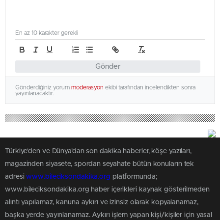
En az 10 karakter gerekli
Gönder
Gönderdiğiniz yorum
moderasyon
ekibi tarafından incelendikten sonra
yayınlanacaktır.
Türkiye'den ve Dünya’dan son dakika haberler, köşe yazıları,
magazinden siyasete, spordan seyahate bütün konuların tek
adresi
www.bileciksondakika.org
platformunda;
www.bileciksondakika.org haber içerikleri kaynak gösterilmeden
alıntı yapılamaz, kanuna aykırı ve izinsiz olarak kopyalanamaz,
başka yerde yayınlanamaz. Aykırı işlem yapan kişi/kişiler için yasal