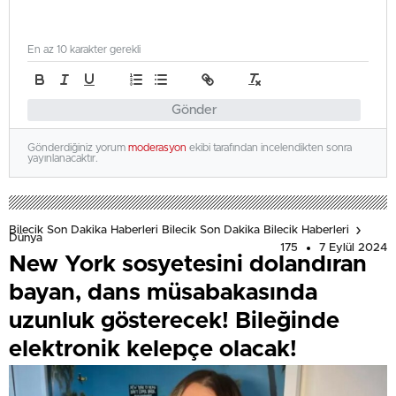
En az 10 karakter gerekli
Gönder
Gönderdiğiniz yorum
moderasyon
ekibi tarafından incelendikten sonra
yayınlanacaktır.
Bilecik Son Dakika Haberleri Bilecik Son Dakika Bilecik Haberleri
Dünya
175
7 Eylül 2024
New York sosyetesini dolandıran
bayan, dans müsabakasında
uzunluk gösterecek! Bileğinde
elektronik kelepçe olacak!