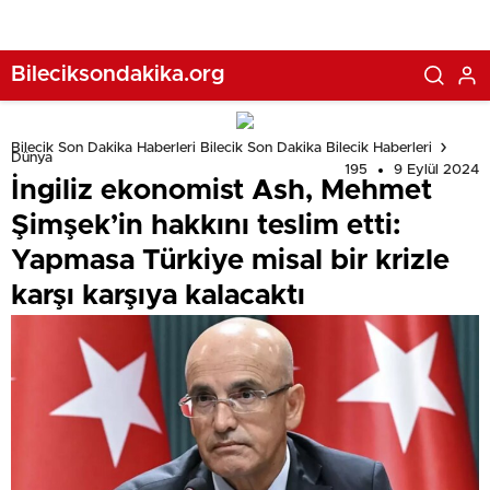
kalacaktı
elektronik kelepçe olacak!
Bileciksondakika.org
Bilecik Son Dakika Haberleri Bilecik Son Dakika Bilecik Haberleri
Dünya
195
9 Eylül 2024
İngiliz ekonomist Ash, Mehmet
Şimşek’in hakkını teslim etti:
Yapmasa Türkiye misal bir krizle
karşı karşıya kalacaktı