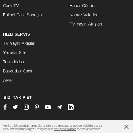
Canlı TV
Haber Gönder
Futbol Canlı Sonuçlar
Namaz Vakitleri
TV Yayın Akışları
HIZLI SERVİS
TV Yayın Akışları
Yazarlar Site
Tenis İddaa
Basketbol Canlı
AMP
BİZİ TAKİP ET
Veri politikasındaki amaçlarla sınırlı ve mevzuata uygun şekilde çerez
www.bileciksondakika.org
konumlandırmaktayız. Detaylar için
veri politikamızı
inceleyebilirsiniz.