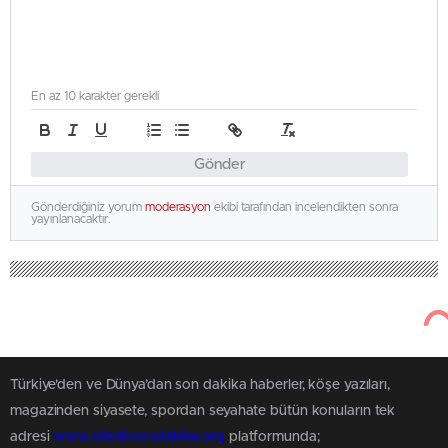
En az 10 karakter gerekli
Gönder
Gönderdiğiniz yorum
moderasyon
ekibi tarafından incelendikten sonra
yayınlanacaktır.
Türkiye'den ve Dünya’dan son dakika haberler, köşe yazıları,
magazinden siyasete, spordan seyahate bütün konuların tek
adresi
www.bileciksondakika.org
platformunda;