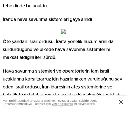
tehdidinde bulunuldu.
İran’da hava savunma sistemleri gaye alındı
Öte yandan İsrail ordusu, İran’a yönelik hücumlarını da
sürdürdüğünü ve ülkede hava savunma sistemlerini
maksat aldığını ileri sürdü.
Hava savunma sistemleri ve operatörlerin tam İsrail
uçaklarına karşı taarruz için hazırlanırken vurulduğunu sav
eden İsrail ordusu, İran idaresinin ateş sistemlerine ve
balistik füze fırlatıcılarına taarruzlar düzenlediğini açıkladı.
Veri politikasındaki amaçlarla sınırlı ve mevzuata uygun şekilde çerez
konumlandırmaktayız. Detaylar için
veri politikamızı
inceleyebilirsiniz.
Kaynak: AA / Faruk Hanedar