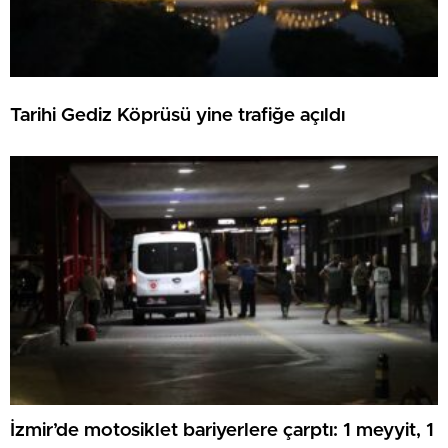
Tarihi Gediz Köprüsü yine trafiğe açıldı
İzmir’de motosiklet bariyerlere çarptı: 1 meyyit, 1