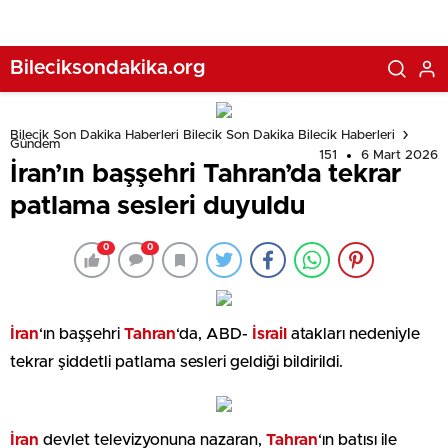
Bileciksondakika.org
Bilecik Son Dakika Haberleri Bilecik Son Dakika Bilecik Haberleri
Gündem
151
6 Mart 2026
İran’ın başşehri Tahran’da tekrar
patlama sesleri duyuldu
0
0
İran
‘ın başşehri
Tahran
‘da, ABD-
İsrail
atakları nedeniyle
tekrar şiddetli patlama sesleri geldiği bildirildi.
İran
devlet televizyonuna nazaran,
Tahran
‘ın batısı ile