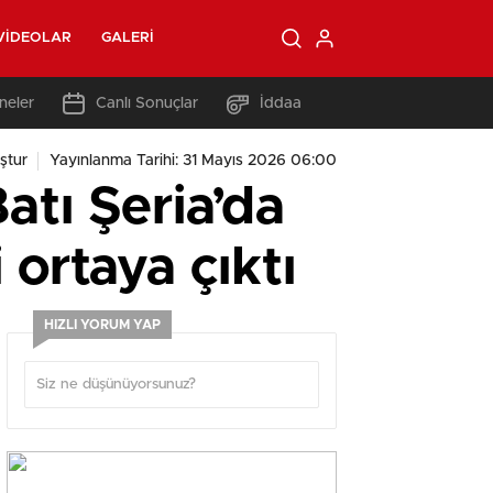
VIDEOLAR
GALERI
neler
Canlı Sonuçlar
İddaa
ştur
Yayınlanma Tarihi: 31 Mayıs 2026 06:00
Batı Şeria’da
i ortaya çıktı
HIZLI YORUM YAP