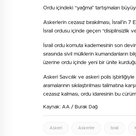
Ordu içindeki “yağma” tartışmaları büyüy
Askerlerin cezasız bırakılması, İsrail’in 
İsrail ordusu içinde geçen “disiplinsizlik
İsrail ordu komuta kademesinin son devi
sırasında sivil mülklerin kumandanların bi
üzerine ordu içinde yeni bir ünite kurduğu 
Askeri Savcılık ve askeri polis işbirliğiy
aramalarının sıkılaştırılması talimatına ka
cezasız kalması, ordu idaresinin bu cürüml
Kaynak: AA / Burak Dağ
Askeri
Askerler
İsrail