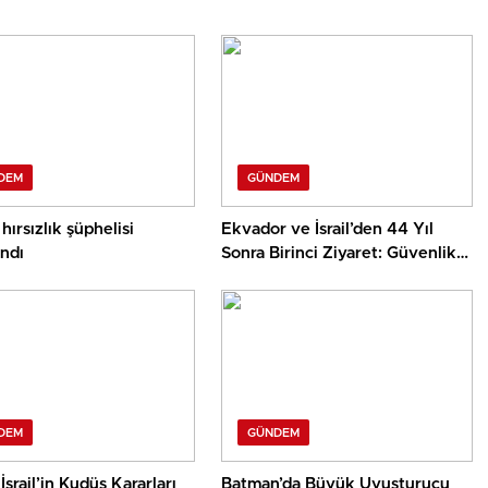
DEM
GÜNDEM
 hırsızlık şüphelisi
Ekvador ve İsrail’den 44 Yıl
ndı
Sonra Birinci Ziyaret: Güvenlik
ve Ticaret İşbirliği
DEM
GÜNDEM
İsrail’in Kudüs Kararları
Batman’da Büyük Uyuşturucu