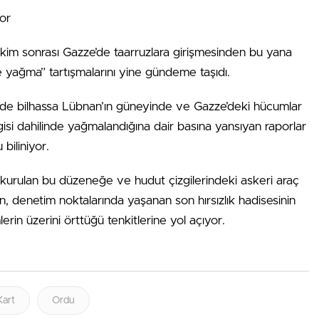
or
7 Ekim sonrası Gazze’de taarruzlara girişmesinden bu yana
 ve yağma” tartışmalarını yine gündeme taşıdı.
rde bilhassa Lübnan’ın güneyinde ve Gazze’deki hücumlar
lgisi dahilinde yağmalandığına dair basına yansıyan raporlar
biliniyor.
le kurulan bu düzeneğe ve hudut çizgilerindeki askeri araç
rşın, denetim noktalarında yaşanan son hırsızlık hadisesinin
erin üzerini örttüğü tenkitlerine yol açıyor.
Kart
Ordu