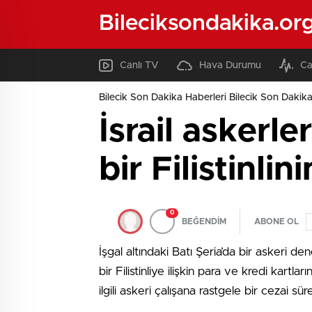
Bileciksondakika.or
Canlı TV
Hava Durumu
Ca
Bilecik Son Dakika Haberleri Bilecik Son Dakika
İsrail askerle
bir Filistinli
0
BEĞENDİM
ABONE OL
İşgal altındaki Batı Şeria’da bir askeri de
bir Filistinliye ilişkin para ve kredi kartl
ilgili askeri çalışana rastgele bir cezai sü