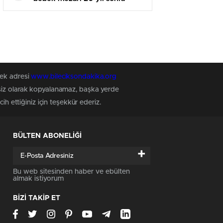
açıldı! Müebbet mahpusu
isteniyor
tek adresi
www.bileciksondakika.org
nsiz olarak kopyalanamaz, başka yerde
h ettiğiniz için teşekkür ederiz.
BÜLTEN ABONELİĞİ
+
Bu web sitesinden haber ve ebülten
almak istiyorum
BİZİ TAKİP ET