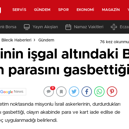
g
SERVIS
GÜNDEM
SPOR
EKONOMI
MAGAZIN
nlı Borsa
Yayın Akışları
Namaz Vakitleri
Ecza
 Bilecik Haberleri
Gündem
76 kez okunmu
rinin işgal altındaki 
nin parasını gasbettiğ
0
News
netim noktasında misyonlu İsrail askerlerinin, durdurdukları
arını gasbettiği, olayın akabinde para ve kart iade edilse de
reç uygulanmadığı belirlendi.