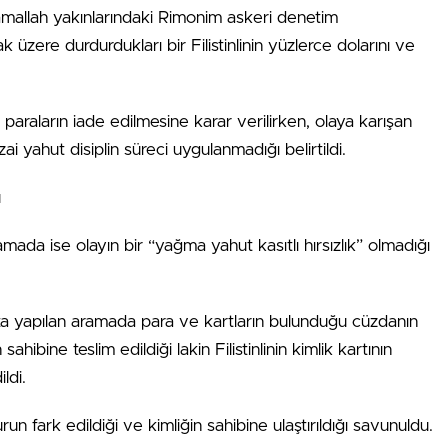
amallah yakınlarındaki Rimonim askeri denetim
 üzere durdurdukları bir Filistinlinin yüzlerce dolarını ve
ve paraların iade edilmesine karar verilirken, olaya karışan
i yahut disiplin süreci uygulanmadığı belirtildi.
u
amada ise olayın bir “yağma yahut kasıtlı hırsızlık” olmadığı
ta yapılan aramada para ve kartların bulunduğu cüzdanın
ibine teslim edildiği lakin Filistinlinin kimlik kartının
ldi.
run fark edildiği ve kimliğin sahibine ulaştırıldığı savunuldu.