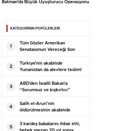
Batman’da Büyük Uyuşturucu Operasyonu
KATEGORİNİN POPÜLERLERİ
Tüm Gözler Amerikan
1
Senatasonun Vereceği Son
Kararda
Türkiye’nin akabinde
2
Yunanistan da alevlere teslim!
Yerleşim yerleri boşaltılmaya
başlandı
ABD’den İsrailli Bakan’a
3
“Sorumsuz ve kışkırtıcı”
suçlaması! Birebir sertlikte
karşılık geldi
Salih el-Aruri’nin
4
öldürülmesinin akabinde
Hamas, İsrail ile esir takası ve
ateşkes müzakerelerini
3 kardeş babalarını ihbar etti,
5
durdurdu
bebek mezarı 20 yıl sonra