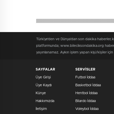
Türkiye'den ve Dünya’dan son dakika haberler, 
platformunda; www.bileciksondakika.org haber i
yayınlanamaz. Aykırı işlem yapan kişi/kişiler içi
SAYFALAR
SERVİSLER
Üye Girişi
Futbol İddaa
Üye Kaydı
Basketbol İddaa
Künye
Hentbol İddaa
Hakkımızda
Bilardo İddaa
İletişim
Voleybol İddaa