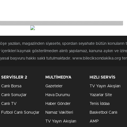
köşe yazıları, magazinden siyasete, spordan seyahate bütün konuların 
çerikleri kaynak gösterilmeden alıntı yapılamaz, kanuna aykırı ve izi
n yasal başvuru hakkı saklı tutulmaktadır. www.bileciksondakika.org terci
SERVİSLER 2
MULTİMEDYA
HIZLI SERVİS
Canlı Borsa
Gazeteler
TV Yayın Akışları
Canlı Sonuçlar
Hava Durumu
Yazarlar Site
Canlı TV
Haber Gönder
Tenis İddaa
Futbol Canlı Sonuçlar
Namaz Vakitleri
Basketbol Canlı
TV Yayın Akışları
AMP