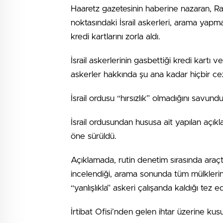
Haaretz gazetesinin haberine nazaran, R
noktasındaki İsrail askerleri, arama yapmak
kredi kartlarını zorla aldı.
İsrail askerlerinin gasbettiği kredi kartı 
askerler hakkında şu ana kadar hiçbir ceza
İsrail ordusu “hırsızlık” olmadığını savund
İsrail ordusundan hususa ait yapılan açıkl
öne sürüldü.
Açıklamada, rutin denetim sırasında araç
incelendiği, arama sonunda tüm mülklerin sah
“yanlışlıkla” askeri çalışanda kaldığı tez edi
İrtibat Ofisi’nden gelen ihtar üzerine kusu