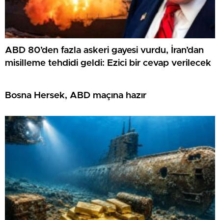
ABD 80’den fazla askeri gayesi vurdu, İran’dan
misilleme tehdidi geldi: Ezici bir cevap verilecek
Bosna Hersek, ABD maçına hazır