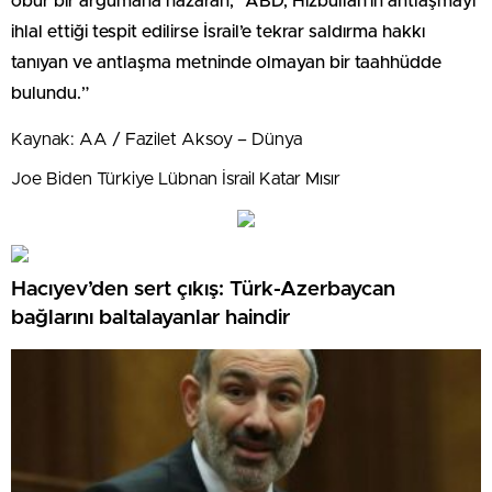
öbür bir argümana nazaran, “ABD, Hizbullah’ın antlaşmayı
ihlal ettiği tespit edilirse İsrail’e tekrar saldırma hakkı
tanıyan ve antlaşma metninde olmayan bir taahhüdde
bulundu.”
Kaynak: AA / Fazilet Aksoy – Dünya
Joe Biden Türkiye Lübnan İsrail Katar Mısır
Hacıyev’den sert çıkış: Türk-Azerbaycan
bağlarını baltalayanlar haindir