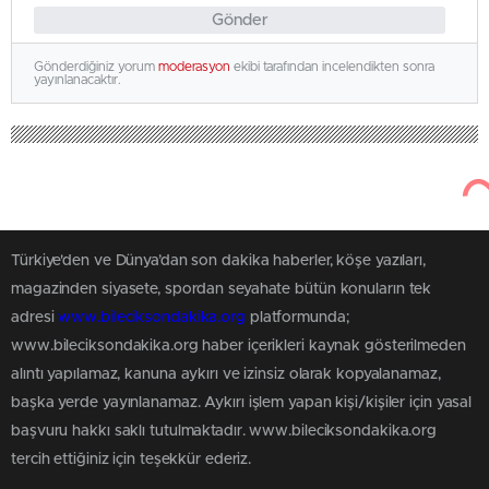
Gönder
Gönderdiğiniz yorum
moderasyon
ekibi tarafından incelendikten sonra
yayınlanacaktır.
Türkiye'den ve Dünya’dan son dakika haberler, köşe yazıları,
magazinden siyasete, spordan seyahate bütün konuların tek
adresi
www.bileciksondakika.org
platformunda;
www.bileciksondakika.org haber içerikleri kaynak gösterilmeden
alıntı yapılamaz, kanuna aykırı ve izinsiz olarak kopyalanamaz,
başka yerde yayınlanamaz. Aykırı işlem yapan kişi/kişiler için yasal
başvuru hakkı saklı tutulmaktadır. www.bileciksondakika.org
tercih ettiğiniz için teşekkür ederiz.