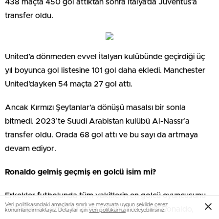
438 maçta 450 gol attıktan sonra İtalya’da Juventus’a
transfer oldu.
United’a dönmeden evvel İtalyan kulübünde geçirdiği üç
yıl boyunca gol listesine 101 gol daha ekledi. Manchester
United’dayken 54 maçta 27 gol attı.
Ancak Kırmızı Şeytanlar’a dönüşü masalsı bir sonla
bitmedi. 2023’te Suudi Arabistan kulübü Al-Nassr’a
transfer oldu. Orada 68 gol attı ve bu sayı da artmaya
devam ediyor.
Ronaldo gelmiş geçmiş en golcü isim mi?
Erkekler futbolunda tüm vakitlerin en golcü oyuncusunu
Veri politikasındaki amaçlarla sınırlı ve mevzuata uygun şekilde çerez
belirleyecek ortak bir data tabanı yok. Lakin Ronaldo,
konumlandırmaktayız. Detaylar için
veri politikamızı
inceleyebilirsiniz.