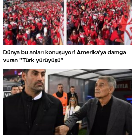
Dünya bu anları konuşuyor! Amerika’ya damga
vuran ”Türk yürüyüşü”