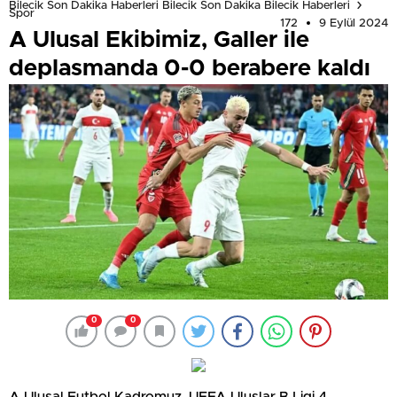
Bilecik Son Dakika Haberleri Bilecik Son Dakika Bilecik Haberleri
Spor
172
9 Eylül 2024
A Ulusal Ekibimiz, Galler ile
deplasmanda 0-0 berabere kaldı
0
0
A Ulusal Futbol Kadromuz, UEFA Uluslar B Ligi 4.