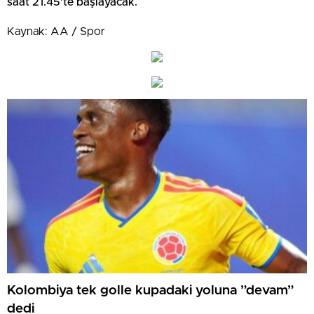
saat 21.45’te başlayacak.
Kaynak: AA / Spor
Kolombiya tek golle kupadaki yoluna ”devam”
dedi