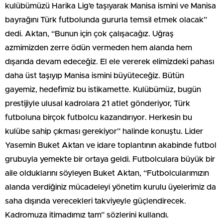
kulübümüzü Harika Lig’e taşıyarak Manisa ismini ve Manisa
bayrağını Türk futbolunda gururla temsil etmek olacak”
dedi. Aktan, “Bunun için çok çalışacağız. Uğraş
azmimizden zerre ödün vermeden hem alanda hem
dışarıda devam edeceğiz. El ele vererek elimizdeki pahası
daha üst taşıyıp Manisa ismini büyüteceğiz. Bütün
gayemiz, hedefimiz bu istikamette. Kulübümüz, bugün
prestijiyle ulusal kadrolara 21 atlet gönderiyor, Türk
futboluna birçok futbolcu kazandırıyor. Herkesin bu
kulübe sahip çıkması gerekiyor” halinde konuştu. Lider
Yasemin Buket Aktan ve idare toplantının akabinde futbol
grubuyla yemekte bir ortaya geldi. Futbolculara büyük bir
aile olduklarını söyleyen Buket Aktan, “Futbolcularımızın
alanda verdiğiniz mücadeleyi yönetim kurulu üyelerimiz da
saha dışında verecekleri takviyeyle güçlendirecek.
Kadromuza itimadımız tam” sözlerini kullandı.