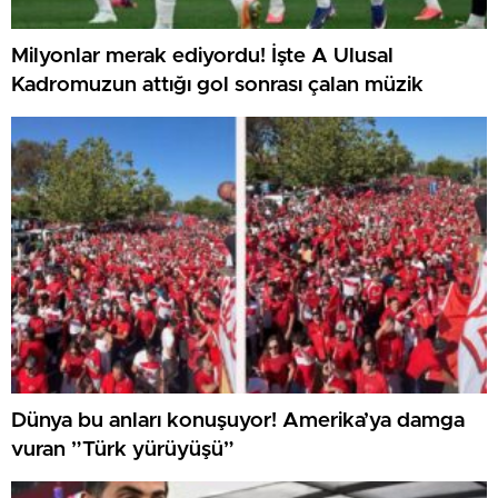
Milyonlar merak ediyordu! İşte A Ulusal
Kadromuzun attığı gol sonrası çalan müzik
Dünya bu anları konuşuyor! Amerika’ya damga
vuran ”Türk yürüyüşü”