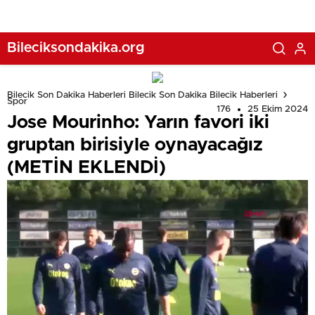
Golleri kim attı, maç kaç kaç bitti?
Bileciksondakika.org
Bilecik Son Dakika Haberleri Bilecik Son Dakika Bilecik Haberleri
Spor
176
25 Ekim 2024
Jose Mourinho: Yarın favori iki
gruptan birisiyle oynayacağız
(METİN EKLENDİ)