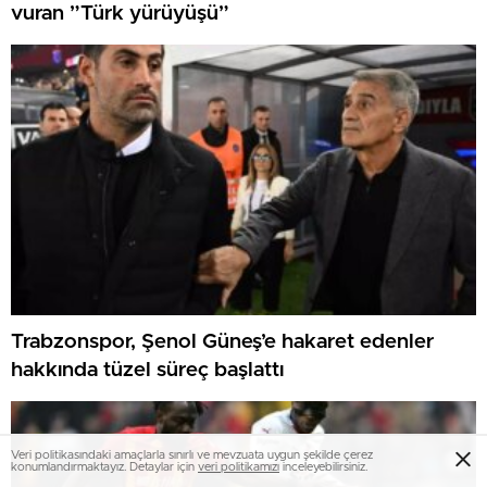
vuran ”Türk yürüyüşü”
Trabzonspor, Şenol Güneş’e hakaret edenler
hakkında tüzel süreç başlattı
Veri politikasındaki amaçlarla sınırlı ve mevzuata uygun şekilde çerez
konumlandırmaktayız. Detaylar için
veri politikamızı
inceleyebilirsiniz.