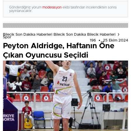
Gönderdiğiniz yorum
moderasyon
ekibi tarafından incelendikten sonra
yayınlanacaktır.
Bilecik Son Dakika Haberleri Bilecik Son Dakika Bilecik Haberleri
Spor
196
25 Ekim 2024
Peyton Aldridge, Haftanın Öne
Çıkan Oyuncusu Seçildi