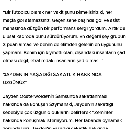
“Bir futbolcu olarak her vakit şunu bilmelisiniz ki, her
maçta gol atamazsınız. Geçen sene başında gol ve asist
manasında düzgün bir performans sergiliyordum. Artık de
ulusal kadroda bunu sürdürüyorum. En değerli şey grubun
3 puan alması ve benim de elimden gelenin en uygununu
yapmam. Benim için kıymetli olan, dışarıdaki insanların şad
olması değil, etrafımdaki insanların şad olması.”
“JAYDEN’IN YAŞADIĞI SAKATLIK HAKKINDA
ÜZGÜNÜZ”
Jayden Oosterwolde’nin Samsun’da sakatlanması
hakkında da konuşan Szymanski, Jayden’ın sakatlığı
sebebiyle çok üzgün olduklarını belirterek “Zeminler
hakkında konuşmak istemiyorum. Her tabanda oynamak
zorundasınız. Jayden’ın yaşadığı sakatlık hakkında