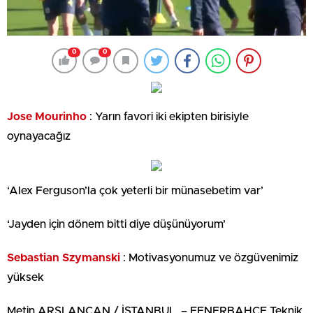
0
0
Jose Mourinho
: Yarın favori iki ekipten birisiyle
oynayacağız
‘Alex Ferguson’la çok yeterli bir münasebetim var’
‘Jayden için dönem bitti diye düşünüyorum’
Sebastian Szymanski
: Motivasyonumuz ve özgüvenimiz
yüksek
Metin ARSLANCAN / İSTANBUL, – FENERBAHÇE Teknik