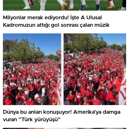
Milyonlar merak ediyordu! İşte A Ulusal
Kadromuzun attığı gol sonrası çalan müzik
Dünya bu anları konuşuyor! Amerika’ya damga
vuran ”Türk yürüyüşü”