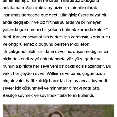
tamamlamış olmanın ne kadar rahatlatıcı olduğunu
anlatamam. Son dokuz ay bizim için bir aile olarak
inanılmaz derecede güç geçti. Bildiğiniz üzere hayat bir
anda değişebilir ve biz fırtınalı sularda ve bilinmeyen
yollarda gezinmenin bir yolunu bulmak zorunda kaldık”
dedi. Kanser seyahatinin herkes için karmaşık, korkutucu
ve öngörülemez olduğunu belirten Middleton,
“Alçakgönüllülük, sizi daha evvel hiç düşünmediğiniz bir
biçimde kendi zayıf noktalarınızla yüz yüze getirir ve
bununla birlikte her şeye yeni bir bakış açısı kazandırır. Bu
vakit her şeyden evvel William’a ve bana, çoğumuzun
birçok vakit hafife aldığı hayattaki kolay ancak kıymetli
şeyler için düşünmeyi ve minnettar olmayı hatırlattı.
Basitçe sevmek ve sevilmek” tabirlerini kullandı.