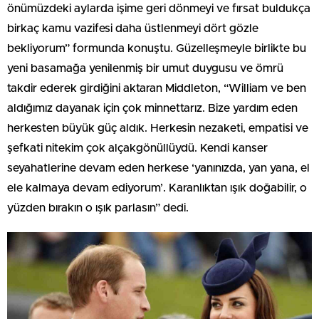
önümüzdeki aylarda işime geri dönmeyi ve fırsat buldukça
birkaç kamu vazifesi daha üstlenmeyi dört gözle
bekliyorum” formunda konuştu. Güzelleşmeyle birlikte bu
yeni basamağa yenilenmiş bir umut duygusu ve ömrü
takdir ederek girdiğini aktaran Middleton, “William ve ben
aldığımız dayanak için çok minnettarız. Bize yardım eden
herkesten büyük güç aldık. Herkesin nezaketi, empatisi ve
şefkati nitekim çok alçakgönüllüydü. Kendi kanser
seyahatlerine devam eden herkese ‘yanınızda, yan yana, el
ele kalmaya devam ediyorum’. Karanlıktan ışık doğabilir, o
yüzden bırakın o ışık parlasın” dedi.