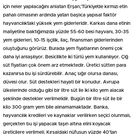
için neler yapılacağını anlatan Erşan,’Türkiye’de kırmızı etin
pahalı olmasının ardında yatan başlıca yapısal faktör
hayvancılıktaki yüksek yem giderleridir. Karkas dana etinin
maliyetine baktığımızda yüzde 55-60 besi hayvanı, 30-35
yem giderleri, 10-15 işçilik, ilaç, finansman giderlerinden
oluştuğunu görürüz. Burada yem fiyatlarının önemi çok
daha iyi anlaşılıyor. Besicilikte iki türlü yem kullanılıyor. Çiğ
süt fiyatları çok önem arz etmektedir. Üretici sütten para
kazanırsa bu işi sürdürebilir. Anaç sığır olursa danası,
düvesi olur. Süt destekleri hayati bir konudur. Avrupa
ülkelerinde olduğu gibi bir litre süt ile iki kilo yem alacak
şeklinde destekler verilmelidir. Bugün bir litre süt ile bir
kilo 300 gram yem bile alınamamaktadır. Banka,
hayvancılık kredileri ve kaynaklar verilirken seçici olunmalı,
gerçekten bu işi yapacak taşın altına elini koyacak
üreticilere verilmeli. Kırsaldaki nüfusun yüzde 40’tan