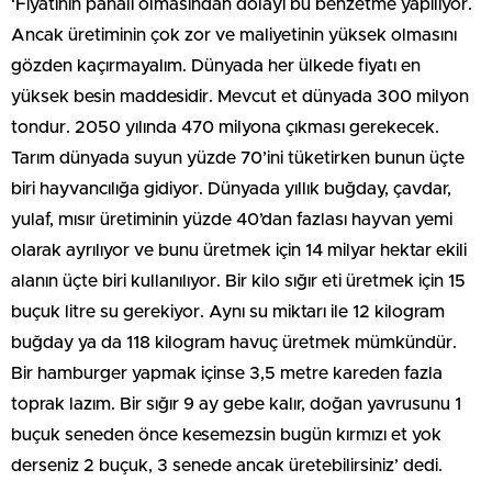
‘Fiyatının pahalı olmasından dolayı bu benzetme yapılıyor.
Ancak üretiminin çok zor ve maliyetinin yüksek olmasını
gözden kaçırmayalım. Dünyada her ülkede fiyatı en
yüksek besin maddesidir. Mevcut et dünyada 300 milyon
tondur. 2050 yılında 470 milyona çıkması gerekecek.
Tarım dünyada suyun yüzde 70’ini tüketirken bunun üçte
biri hayvancılığa gidiyor. Dünyada yıllık buğday, çavdar,
yulaf, mısır üretiminin yüzde 40’dan fazlası hayvan yemi
olarak ayrılıyor ve bunu üretmek için 14 milyar hektar ekili
alanın üçte biri kullanılıyor. Bir kilo sığır eti üretmek için 15
buçuk litre su gerekiyor. Aynı su miktarı ile 12 kilogram
buğday ya da 118 kilogram havuç üretmek mümkündür.
Bir hamburger yapmak içinse 3,5 metre kareden fazla
toprak lazım. Bir sığır 9 ay gebe kalır, doğan yavrusunu 1
buçuk seneden önce kesemezsin bugün kırmızı et yok
derseniz 2 buçuk, 3 senede ancak üretebilirsiniz’ dedi.