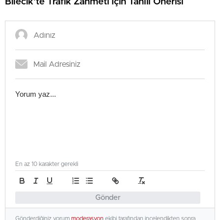
Bilecik’te Trafik Zahmeti İçin Tahlil Önerisi
En az 10 karakter gerekli
Gönder
Gönderdiğiniz yorum
moderasyon
ekibi tarafından incelendikten sonra