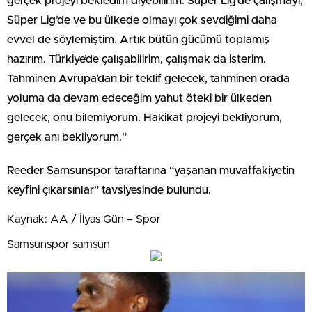
gerçek projeyi bekledim diyebilirim. Süper Lig’de çalışmayı,
Süper Lig’de ve bu ülkede olmayı çok sevdiğimi daha
evvel de söylemiştim. Artık bütün gücümü toplamış
hazırım. Türkiye’de çalışabilirim, çalışmak da isterim.
Tahminen Avrupa’dan bir teklif gelecek, tahminen orada
yoluma da devam edeceğim yahut öteki bir ülkeden
gelecek, onu bilemiyorum. Hakikat projeyi bekliyorum,
gerçek anı bekliyorum.”
Reeder Samsunspor taraftarına “yaşanan muvaffakiyetin
keyfini çıkarsınlar” tavsiyesinde bulundu.
Kaynak: AA / İlyas Gün – Spor
Samsunspor samsun