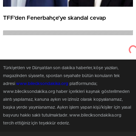
TFF’den Fenerbahçe’ye skandal cevap
Türkiye'den ve Dünya’dan son dakika haberler, köşe yazıları,
magazinden siyasete, spordan seyahate bütün konuların tek
adresi
www.bileciksondakika.org
platformunda;
www.bileciksondakika.org haber içerikleri kaynak gösterilmeden
alıntı yapılamaz, kanuna aykırı ve izinsiz olarak kopyalanamaz,
başka yerde yayınlanamaz. Aykırı işlem yapan kişi/kişiler için yasal
başvuru hakkı saklı tutulmaktadır. www.bileciksondakika.org
tercih ettiğiniz için teşekkür ederiz.