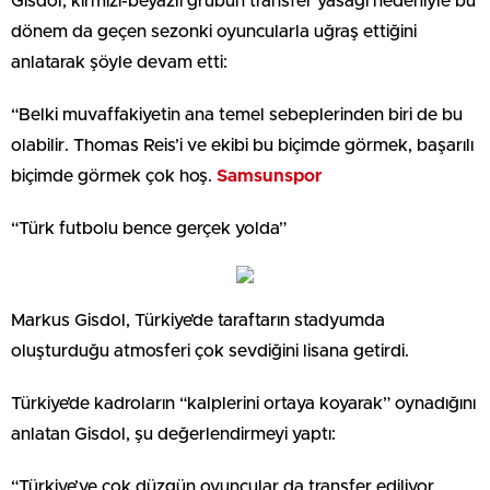
Gisdol, kırmızı-beyazlı grubun transfer yasağı nedeniyle bu
dönem da geçen sezonki oyuncularla uğraş ettiğini
anlatarak şöyle devam etti:
“Belki muvaffakiyetin ana temel sebeplerinden biri de bu
olabilir. Thomas Reis’i ve ekibi bu biçimde görmek, başarılı
biçimde görmek çok hoş.
Samsunspor
“Türk futbolu bence gerçek yolda”
Markus Gisdol, Türkiye’de taraftarın stadyumda
oluşturduğu atmosferi çok sevdiğini lisana getirdi.
Türkiye’de kadroların “kalplerini ortaya koyarak” oynadığını
anlatan Gisdol, şu değerlendirmeyi yaptı:
“Türkiye’ye çok düzgün oyuncular da transfer ediliyor.