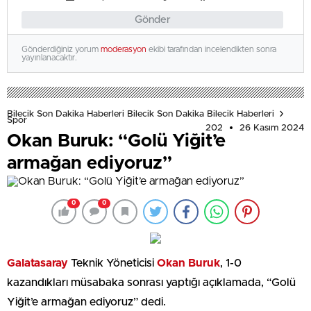
Gönder
Gönderdiğiniz yorum
moderasyon
ekibi tarafından incelendikten sonra
yayınlanacaktır.
Bilecik Son Dakika Haberleri Bilecik Son Dakika Bilecik Haberleri
Spor
202
26 Kasım 2024
Okan Buruk: “Golü Yiğit’e
armağan ediyoruz”
0
0
Galatasaray
Teknik Yöneticisi
Okan Buruk
, 1-0
kazandıkları müsabaka sonrası yaptığı açıklamada, “Golü
Yiğit’e armağan ediyoruz” dedi.