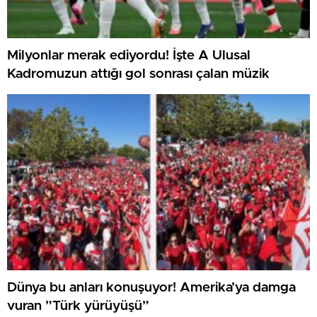
Milyonlar merak ediyordu! İşte A Ulusal
Kadromuzun attığı gol sonrası çalan müzik
Dünya bu anları konuşuyor! Amerika’ya damga
vuran ”Türk yürüyüşü”