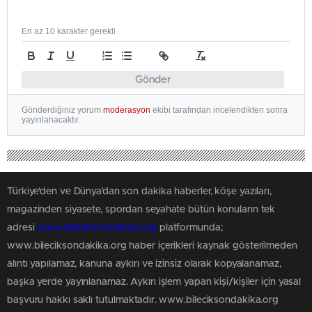
En az 10 karakter gerekli
Gönder
Gönderdiğiniz yorum
moderasyon
ekibi tarafından incelendikten sonra
yayınlanacaktır.
Türkiye'den ve Dünya’dan son dakika haberler, köşe yazıları,
magazinden siyasete, spordan seyahate bütün konuların tek
adresi
www.bileciksondakika.org
platformunda;
www.bileciksondakika.org haber içerikleri kaynak gösterilmeden
alıntı yapılamaz, kanuna aykırı ve izinsiz olarak kopyalanamaz,
başka yerde yayınlanamaz. Aykırı işlem yapan kişi/kişiler için yasal
başvuru hakkı saklı tutulmaktadır. www.bileciksondakika.org