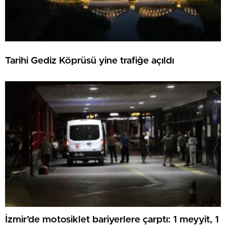
Tarihi Gediz Köprüsü yine trafiğe açıldı
İzmir’de motosiklet bariyerlere çarptı: 1 meyyit, 1