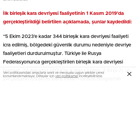
İlk birleşik kara devriyesi faaliyetinin 1 Kasım 2019’da
gerçekleştirildiği belirtilen açıklamada, şunlar kaydedildi:
“5 Ekim 2023’e kadar 344 birleşik kara devriyesi faaliyeti
icra edilmiş, bölgedeki güvenlik durumu nedeniyle devriye
faaliyetleri durdurulmuştur. Türkiye ile Rusya
Federasyonunca gerçekleştirilen birleşik kara devriyesi
faaliyeti, 22 Ağustos 2024’te 4 araç (2 Pars, 2 Kirpi-2) ve
Veri politikasındaki amaçlarla sınırlı ve mevzuata uygun şekilde çerez
konumlandırmaktayız. Detaylar için
veri politikamızı
inceleyebilirsiniz.
24 çalışanın iştiraki ile Barış Pınarı Harekat Bölgesi’nin
doğusunda tekrar başlatılmıştır.
Ülkemiz sonlarının ve bölgedeki sivil halkın güvenliğinin
sağlanması, Suriye’nin kuzeyinde istikrarın tesis edilmesi,
Türkiye’nin ABD ve Rusya Federasyonu ile vardığı
mutabakat gereği bölgeden çıkması gereken PKK/YPG-
SDG terör örgütüne ilişkin denetim noktası, karargah ve