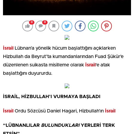
0
0
İsrail
Lübnan’a yönelik hücum başlattığını açıklarken
Hizbullah da Beyrut’ta kumandanlarından Fuad Şükür’e
düzenlenen suikasta misilleme olarak
İsrail
‘e atak
başlattığını duyururdu.
İSRAİL, HİZBULLAH’I VURMAYA BAŞLADI
İsrail
Ordu Sözcüsü Daniel Hagari, Hizbullah’ın
İsrail
“LÜBNANLILAR
BULUNDUKLARI
YERLERİ TERK
ETSİN”