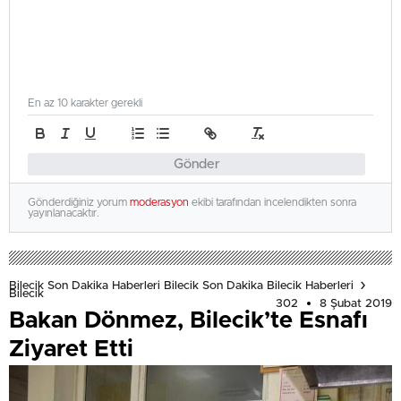
En az 10 karakter gerekli
Gönder
Gönderdiğiniz yorum
moderasyon
ekibi tarafından incelendikten sonra
yayınlanacaktır.
Bilecik Son Dakika Haberleri Bilecik Son Dakika Bilecik Haberleri
Bilecik
302
8 Şubat 2019
Bakan Dönmez, Bilecik’te Esnafı
Ziyaret Etti