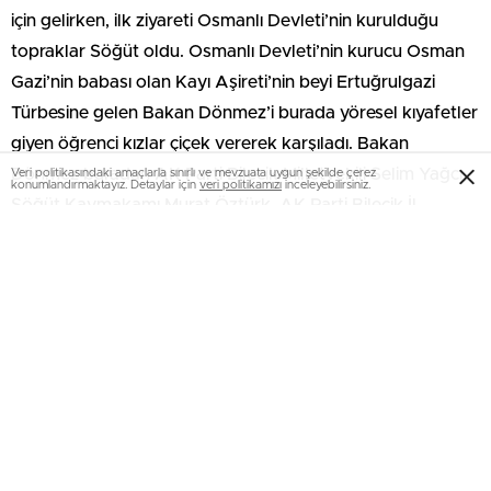
için gelirken, ilk ziyareti Osmanlı Devleti’nin kurulduğu
topraklar Söğüt oldu. Osmanlı Devleti’nin kurucu Osman
Gazi’nin babası olan Kayı Aşireti’nin beyi Ertuğrulgazi
Türbesine gelen Bakan Dönmez’i burada yöresel kıyafetler
giyen öğrenci kızlar çiçek vererek karşıladı. Bakan
Dönmez buradan AK Parti Bilecik Milletvekili Selim Yağcı,
Veri politikasındaki amaçlarla sınırlı ve mevzuata uygun şekilde çerez
konumlandırmaktayız. Detaylar için
veri politikamızı
inceleyebilirsiniz.
Söğüt Kaymakamı Murat Öztürk, AK Parti Bilecik İl
Başkanı Fikret Karabıyık, Bilecik Belediye Başkanı Nihat
Can, Söğüt Belediye Başkanı Halil Aydoğdu ile birlikte
Ertuğrulgazi Türbesine dua etti.
‘Okul yetkisi valilerde’
Bakan Dönmez’e daha önce yaptığı ‘Okul saatleri illere
göre değişebilir’ açıklaması hatırlatılarak bununla ilgili bir
çalışma başlatılıp başlatılmadığı soruldu. Gazetecilerin
sorusuna karşılık Bakan Dönmez, ‘Yetki valilerde.
Valilerimiz gün ışığından azami derecede yararlanacak