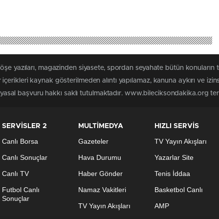
köşe yazıları, magazinden siyasete, spordan seyahate bütün konuların 
çerikleri kaynak gösterilmeden alıntı yapılamaz, kanuna aykırı ve izi
n yasal başvuru hakkı saklı tutulmaktadır. www.bileciksondakika.org terci
SERVİSLER 2
MULTİMEDYA
HIZLI SERVİS
Canlı Borsa
Gazeteler
TV Yayın Akışları
Canlı Sonuçlar
Hava Durumu
Yazarlar Site
Canlı TV
Haber Gönder
Tenis İddaa
Futbol Canlı
Namaz Vakitleri
Basketbol Canlı
Sonuçlar
TV Yayın Akışları
AMP