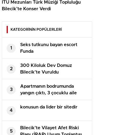
İTÜ Mezunları Türk Müziği Topluluğu
Bilecik’te Konser Verdi
KATEGORİNİN POPÜLERLERİ
Seks tutkunu bayan escort
1
Funda
300 Kiloluk Dev Domuz
2
Bilecik’te Vuruldu
Apartmanın bodrumunda
3
yangın çıktı, 3 çocuklu aile
evde mahsur kaldı
konusun da lider bir sitedir
4
Bilecik’te Vilayet Afet Riski
5
Planı (İRAP) Uyum Toplantısı