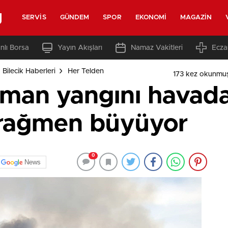
g
SERVIS
GÜNDEM
SPOR
EKONOMI
MAGAZIN
nlı Borsa
Yayın Akışları
Namaz Vakitleri
Ecza
 Bilecik Haberleri
Her Telden
173 kez okunmu
rman yangını havad
rağmen büyüyor
0
News