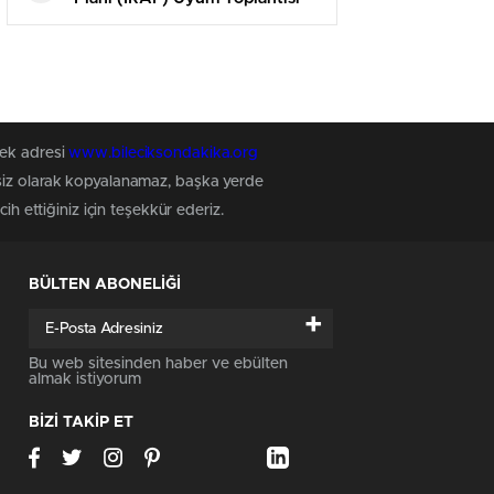
Yapıldı
tek adresi
www.bileciksondakika.org
nsiz olarak kopyalanamaz, başka yerde
h ettiğiniz için teşekkür ederiz.
BÜLTEN ABONELİĞİ
+
Bu web sitesinden haber ve ebülten
almak istiyorum
BİZİ TAKİP ET