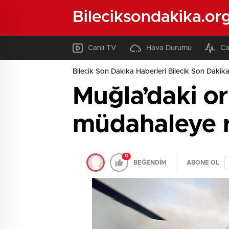
Bileciksondakika.or
Canlı TV
Hava Durumu
Ca
Bilecik Son Dakika Haberleri Bilecik Son Dakika
Muğla’daki o
müdahaleye 
0
BEĞENDİM
ABONE OL