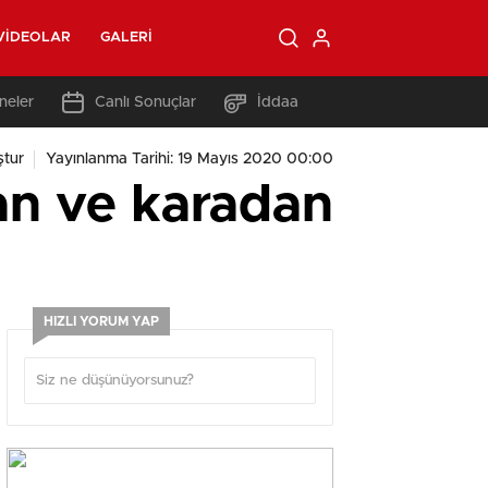
VIDEOLAR
GALERI
neler
Canlı Sonuçlar
İddaa
ştur
Yayınlanma Tarihi: 19 Mayıs 2020 00:00
an ve karadan
HIZLI YORUM YAP