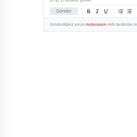
En az 10 karakter gerekli
Gönder
Gönderdiğiniz yorum
moderasyon
ekibi tarafından i