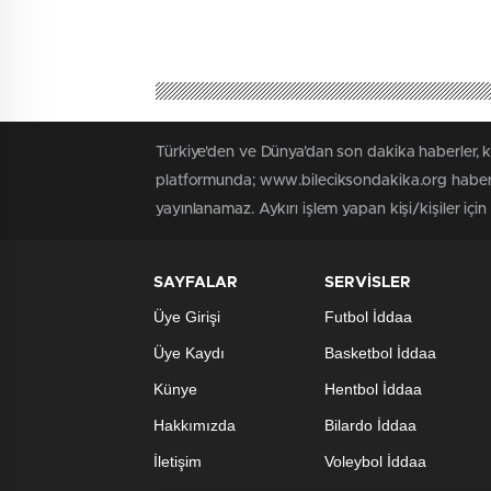
Türkiye'den ve Dünya’dan son dakika haberler, 
platformunda; www.bileciksondakika.org haber i
yayınlanamaz. Aykırı işlem yapan kişi/kişiler içi
SAYFALAR
SERVİSLER
Üye Girişi
Futbol İddaa
Üye Kaydı
Basketbol İddaa
Künye
Hentbol İddaa
Hakkımızda
Bilardo İddaa
İletişim
Voleybol İddaa