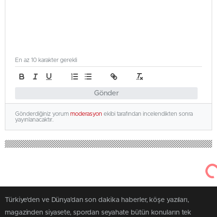
En az 10 karakter gerekli
Gönder
Gönderdiğiniz yorum
moderasyon
ekibi tarafından incelendikten sonra
yayınlanacaktır.
Türkiye'den ve Dünya’dan son dakika haberler, köşe yazıları,
magazinden siyasete, spordan seyahate bütün konuların tek