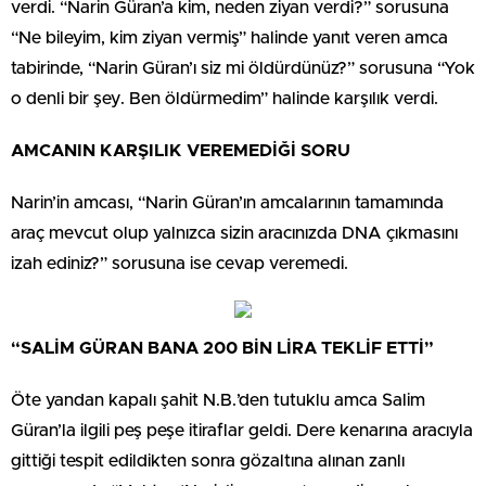
verdi. “Narin Güran’a kim, neden ziyan verdi?” sorusuna
“Ne bileyim, kim ziyan vermiş” halinde yanıt veren amca
tabirinde, “Narin Güran’ı siz mi öldürdünüz?” sorusuna “Yok
o denli bir şey. Ben öldürmedim” halinde karşılık verdi.
AMCANIN KARŞILIK VEREMEDİĞİ SORU
Narin’in amcası, “Narin Güran’ın amcalarının tamamında
araç mevcut olup yalnızca sizin aracınızda DNA çıkmasını
izah ediniz?” sorusuna ise cevap veremedi.
“SALİM GÜRAN BANA 200 BİN LİRA TEKLİF ETTİ”
Öte yandan kapalı şahit N.B.’den tutuklu amca Salim
Güran’la ilgili peş peşe itiraflar geldi. Dere kenarına aracıyla
gittiği tespit edildikten sonra gözaltına alınan zanlı