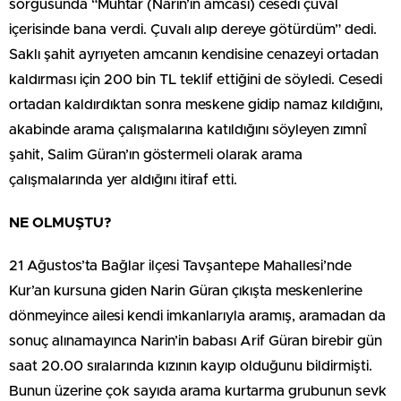
sorgusunda “Muhtar (Narin’in amcası) cesedi çuval
içerisinde bana verdi. Çuvalı alıp dereye götürdüm” dedi.
Saklı şahit ayrıyeten amcanın kendisine cenazeyi ortadan
kaldırması için 200 bin TL teklif ettiğini de söyledi. Cesedi
ortadan kaldırdıktan sonra meskene gidip namaz kıldığını,
akabinde arama çalışmalarına katıldığını söyleyen zımnî
şahit, Salim Güran’ın göstermeli olarak arama
çalışmalarında yer aldığını itiraf etti.
NE OLMUŞTU?
21 Ağustos’ta Bağlar ilçesi Tavşantepe Mahallesi’nde
Kur’an kursuna giden Narin Güran çıkışta meskenlerine
dönmeyince ailesi kendi imkanlarıyla aramış, aramadan da
sonuç alınamayınca Narin’in babası Arif Güran birebir gün
saat 20.00 sıralarında kızının kayıp olduğunu bildirmişti.
Bunun üzerine çok sayıda arama kurtarma grubunun sevk